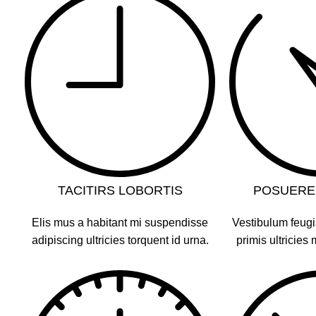
TACITIRS LOBORTIS
POSUERE
Elis mus a habitant mi suspendisse
Vestibulum feugi
adipiscing ultricies torquent id urna.
primis ultricies 