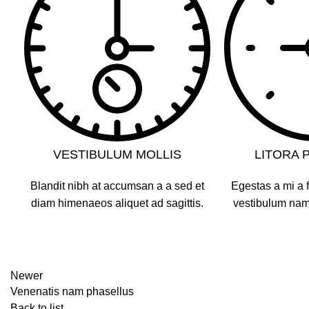
VESTIBULUM MOLLIS
LITORA 
Blandit nibh at accumsan a a sed et
Egestas a mi a 
diam himenaeos aliquet ad sagittis.
vestibulum nam 
Newer
Venenatis nam phasellus
Back to list