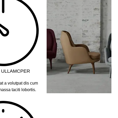
 ULLAMCPER
at a volutpat dis cum
massa taciti lobortis.