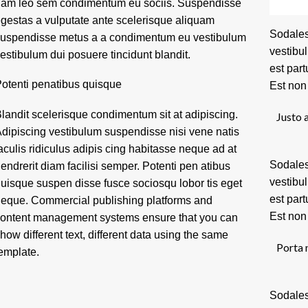
am leo sem condimentum eu sociis. Suspendisse
gestas a vulputate ante scelerisque aliquam
Sodales
uspendisse metus a a condimentum eu vestibulum
vestibu
estibulum dui posuere tincidunt blandit.
est par
otenti penatibus quisque
Est non
landit scelerisque condimentum sit at adipiscing.
Justo 
dipiscing vestibulum suspendisse nisi vene natis
aculis ridiculus adipis cing habitasse neque ad at
Sodales
endrerit diam facilisi semper. Potenti pen atibus
vestibu
uisque suspen disse fusce sociosqu lobor tis eget
est par
eque. Commercial publishing platforms and
Est non
ontent management systems ensure that you can
how different text, different data using the same
Porta 
emplate.
Sodales