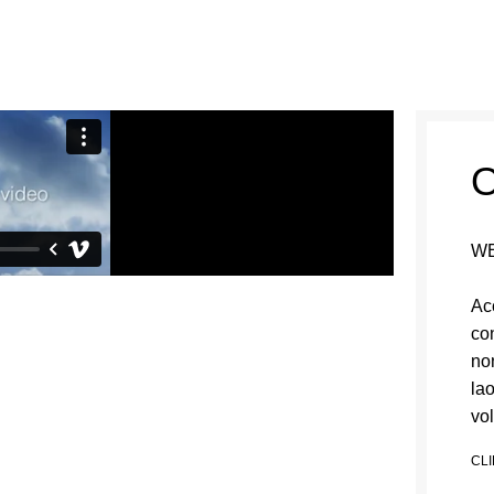
O
WE
Ac
con
no
la
vo
CL