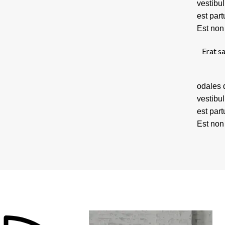
vestibu
est par
Est non
Erat sa
odales q
vestibu
est par
Est non