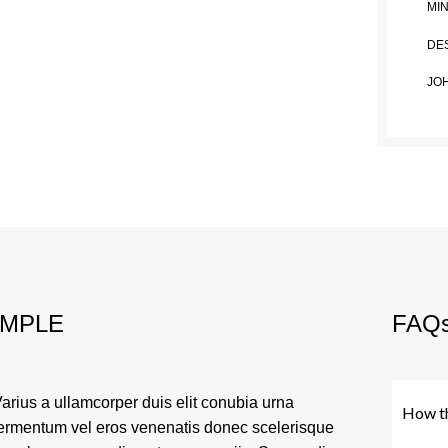
MI
DE
JO
AMPLE
FAQ
arius a ullamcorper duis elit conubia urna
How th
ermentum vel eros venenatis donec scelerisque