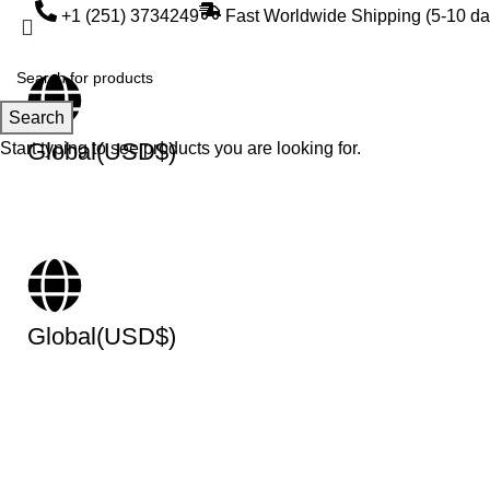
+1 (251) 3734249
Fast Worldwide Shipping (5-10 da
Search
Global(USD$)
Start typing to see products you are looking for.
Global(USD$)