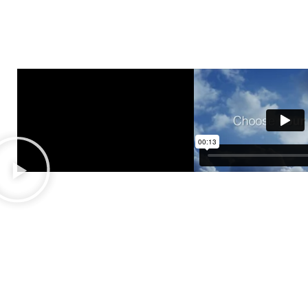
Search
Leo uteu ullamcorper