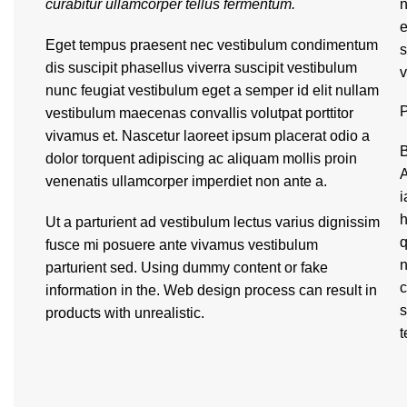
curabitur ullamcorper tellus fermentum.
n
e
Eget tempus praesent nec vestibulum condimentum
s
dis suscipit phasellus viverra suscipit vestibulum
v
nunc feugiat vestibulum eget a semper id elit nullam
P
vestibulum maecenas convallis volutpat porttitor
vivamus et. Nascetur laoreet ipsum placerat odio a
B
dolor torquent adipiscing ac aliquam mollis proin
A
venenatis ullamcorper imperdiet non ante a.
i
h
Ut a parturient ad vestibulum lectus varius dignissim
q
fusce mi posuere ante vivamus vestibulum
n
parturient sed. Using dummy content or fake
c
information in the. Web design process can result in
s
products with unrealistic.
t